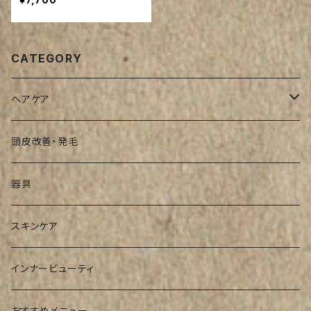
CATEGORY
ヘアケア
シャンプー
頭皮改善・発毛
インバストリートメント
器具
アウトバストリートメント
スキンケア
インナービューティ
おすすめメニュー