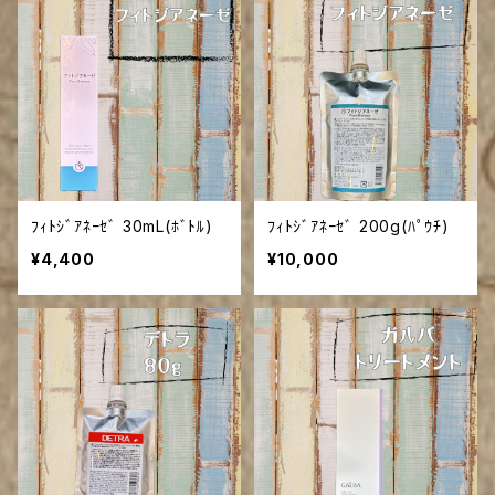
ﾌｨﾄｼﾞｱﾈｰｾﾞ 30mL(ﾎﾞﾄﾙ)
ﾌｨﾄｼﾞｱﾈｰｾﾞ 200g(ﾊﾟｳﾁ)
¥4,400
¥10,000