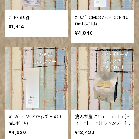
ﾃﾞﾄﾗ 80g
ｶﾞﾙﾊﾞ CMCｹｱﾄﾘｰﾄﾒﾝﾄ 40
0mL(ﾎﾞﾄﾙ)
¥1,914
¥4,840
ｶﾞﾙﾊﾞ CMCｹｱｼｬﾝﾌﾟｰ 400
痛んだ髪に！Toi Toi To（ト
mL(ﾎﾞﾄﾙ)
イトイトーイ）i シャンプー10
00ml(ご来店の方送料引き）
¥4,620
¥12,430