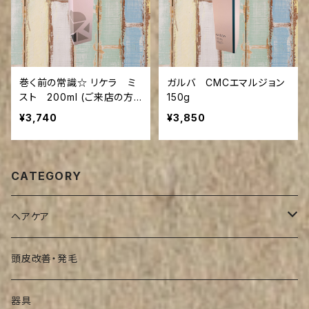
巻く前の常識☆ リケラ ミ
ガルバ CMCエマルジョン
スト 200ml (ご来店の方
150g
送料引き)
¥3,740
¥3,850
CATEGORY
ヘアケア
シャンプー
頭皮改善・発毛
インバストリートメント
器具