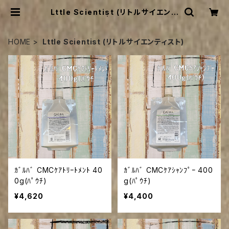
Lttle Scientist (リトルサイエンテ
ィスト) | PORTE H
HOME
Lttle Scientist (リトルサイエンティスト)
ｶﾞﾙﾊﾞ CMCｹｱﾄﾘｰﾄﾒﾝﾄ 40
ｶﾞﾙﾊﾞ CMCｹｱｼｬﾝﾌﾟｰ 400
0g(ﾊﾟｳﾁ)
g(ﾊﾟｳﾁ)
¥4,620
¥4,400