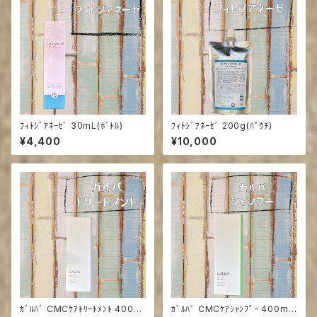
ﾌｨﾄｼﾞｱﾈｰｾﾞ 30mL(ﾎﾞﾄﾙ)
ﾌｨﾄｼﾞｱﾈｰｾﾞ 200g(ﾊﾟｳﾁ)
¥4,400
¥10,000
ｶﾞﾙﾊﾞ CMCｹｱﾄﾘｰﾄﾒﾝﾄ 400m
ｶﾞﾙﾊﾞ CMCｹｱｼｬﾝﾌﾟｰ 400mL