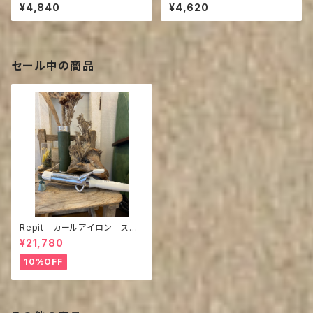
L(ﾎﾞﾄﾙ)
(ﾎﾞﾄﾙ)
¥4,840
¥4,620
セール中の商品
Repit カールアイロン スク
エアバー36mm,40ｍｍ
¥21,780
10%OFF