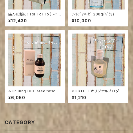
痛んだ髪に！Toi Toi To（トイト
ﾌｨﾄｼﾞｱﾈｰｾﾞ 200g(ﾊﾟｳﾁ)
イトーイ）i シャンプー1000ml
¥12,430
¥10,000
(ご来店の方送料引き）
＆Chilling CBD Meditation
PORTE H オリジナルプロダク
トータルオイルトリートメント
ツP+シャンプー 100g
¥6,050
¥1,210
CATEGORY