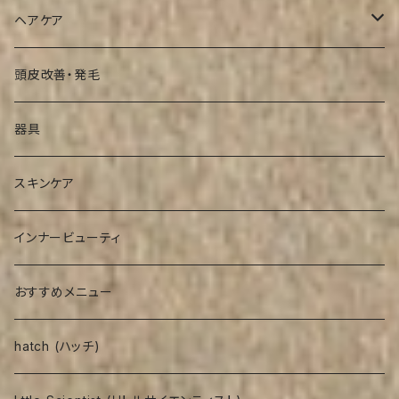
ヘアケア
シャンプー
頭皮改善・発毛
インバストリートメント
器具
アウトバストリートメント
スキンケア
インナービューティ
おすすめメニュー
hatch (ハッチ)