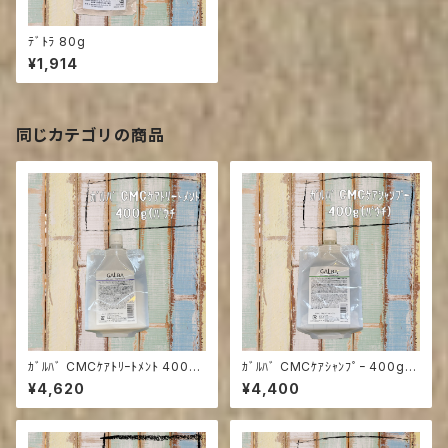
ﾃﾞﾄﾗ 80g
¥1,914
同じカテゴリの商品
ｶﾞﾙﾊﾞ CMCｹｱﾄﾘｰﾄﾒﾝﾄ 400g
ｶﾞﾙﾊﾞ CMCｹｱｼｬﾝﾌﾟｰ 400g
(ﾊﾟｳﾁ)
(ﾊﾟｳﾁ)
¥4,620
¥4,400