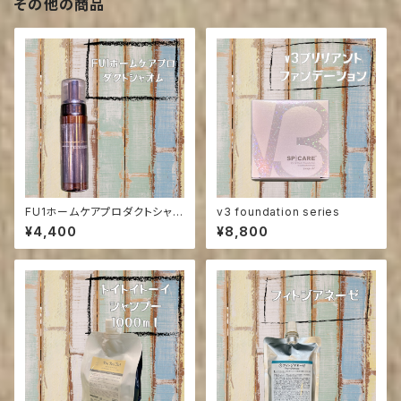
その他の商品
FU1ホームケアプロダクトシャオ
v3 foundation series
ム
¥4,400
¥8,800