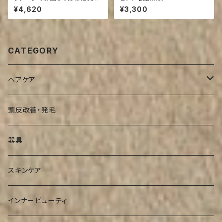
リケラ エマルジョン 200
¥4,620
¥3,300
ml (ご来店の方送料引き)
CATEGORY
ヘアケア
シャンプー
頭皮改善・発毛
インバストリートメント
器具
アウトバストリートメント
スキンケア
インナービューティ