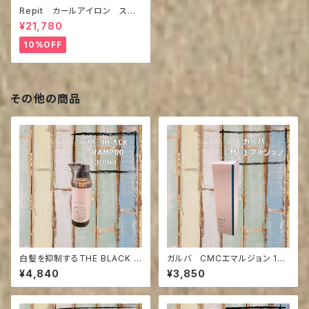
Repit カールアイロン スク
エアバー36mm,40ｍｍ
¥21,780
10%OFF
その他の商品
白髪を抑制するTHE BLACK S
ガルバ CMCエマルジョン 150
HAMPOO 300ml(来店の方送
g
¥4,840
¥3,850
料引き)