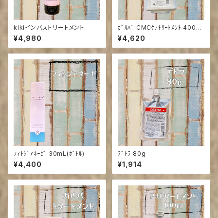
kikiインバストリートメント
ｶﾞﾙﾊﾞ CMCｹｱﾄﾘｰﾄﾒﾝﾄ 400g
(ﾊﾟｳﾁ)
¥4,980
¥4,620
ﾌｨﾄｼﾞｱﾈｰｾﾞ 30mL(ﾎﾞﾄﾙ)
ﾃﾞﾄﾗ 80g
¥4,400
¥1,914