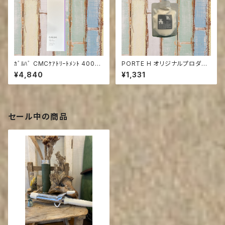
ｶﾞﾙﾊﾞ CMCｹｱﾄﾘｰﾄﾒﾝﾄ 400m
PORTE H オリジナルプロダク
L(ﾎﾞﾄﾙ)
ツP+ モイスチャーグロストリ
¥4,840
¥1,331
ートメント 100g
セール中の商品