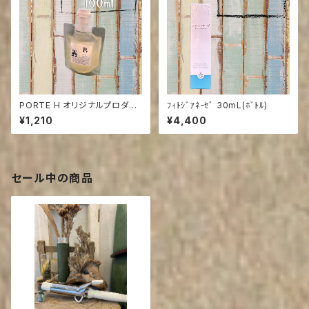
PORTE H オリジナルプロダク
ﾌｨﾄｼﾞｱﾈｰｾﾞ 30mL(ﾎﾞﾄﾙ)
ツP+シャンプー 100g
¥1,210
¥4,400
セール中の商品