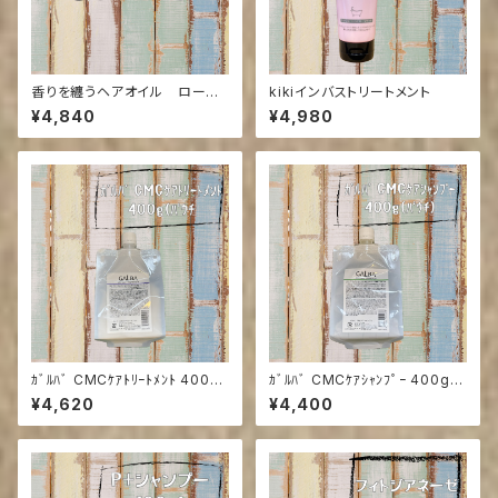
香りを纏うヘアオイル ローブ
kikiインバストリートメント
オイル(来店の方送料引き)
¥4,840
¥4,980
ｶﾞﾙﾊﾞ CMCｹｱﾄﾘｰﾄﾒﾝﾄ 400g
ｶﾞﾙﾊﾞ CMCｹｱｼｬﾝﾌﾟｰ 400g
(ﾊﾟｳﾁ)
(ﾊﾟｳﾁ)
¥4,620
¥4,400