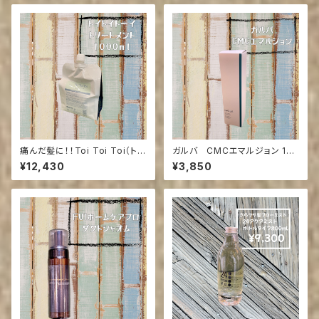
痛んだ髪に！！Toi Toi Toi（トイ
ガルバ CMCエマルジョン 150
トイトーイ） トリートメント1000
g
¥12,430
¥3,850
ml(ご来店の方送料引き)