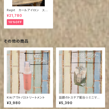
Repit カールアイロン スク
エアバー36mm,40ｍｍ
¥21,780
10%OFF
その他の商品
Kikiアウトバストリートメント
話題のトステア配合☆ミニマル
シャンプー 1ℓ (来店の方送料
¥3,980
¥5,390
引き)