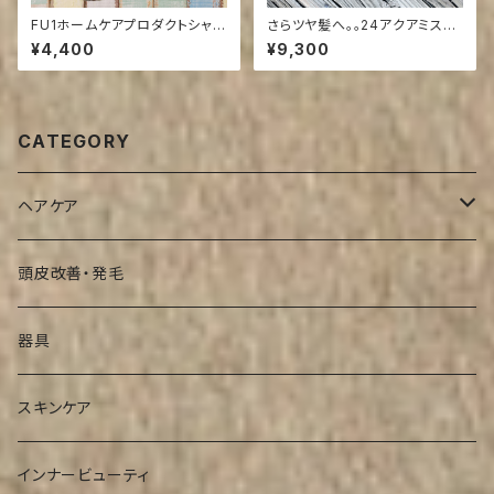
FU1ホームケアプロダクトシャオ
さらツヤ髪へ。。24アクアミスト
ム
800ml ボトルタイプ
¥4,400
¥9,300
CATEGORY
ヘアケア
シャンプー
頭皮改善・発毛
インバストリートメント
器具
アウトバストリートメント
スキンケア
インナービューティ