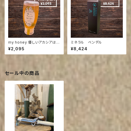
my honey 優しいアカシアはち
ミネラル ベンデル
みつ
¥2,095
¥8,424
セール中の商品