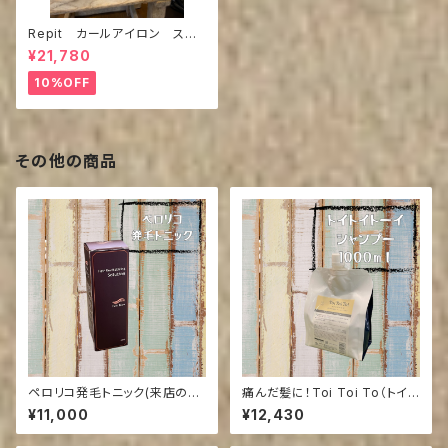
Repit カールアイロン スク
エアバー36mm,40ｍｍ
¥21,780
10%OFF
その他の商品
ペロリコ発毛トニック(来店の方
痛んだ髪に！Toi Toi To（トイト
送料引き)
イトーイ）i シャンプー1000ml
¥11,000
¥12,430
(ご来店の方送料引き）