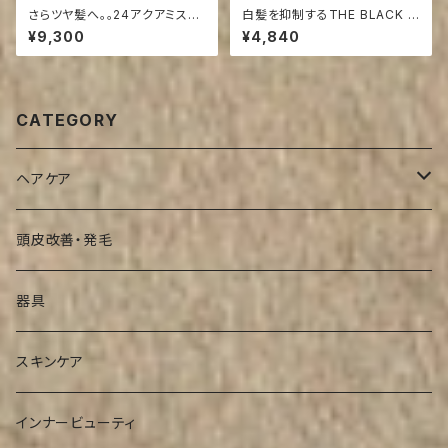
さらツヤ髪へ。。24アクアミスト
白髪を抑制するTHE BLACK S
800ml ボトルタイプ
HAMPOO 300ml(来店の方送
¥9,300
¥4,840
料引き)
CATEGORY
ヘアケア
シャンプー
頭皮改善・発毛
インバストリートメント
器具
アウトバストリートメント
スキンケア
インナービューティ