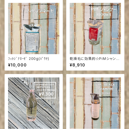
ﾌｨﾄｼﾞｱﾈｰｾﾞ 200g(ﾊﾟｳﾁ)
乾燥毛に効果的☆PiMシャンプ
ーレフィル1000ml(ご来店の方
¥10,000
¥8,910
送料引き)